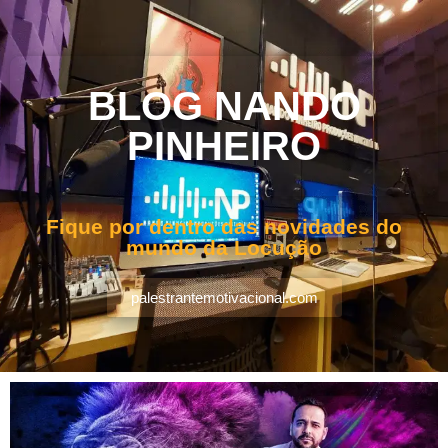
BLOG NANDO
PINHEIRO
Fique por dentro das novidades do
mundo da Locução
palestrantemotivacional.com