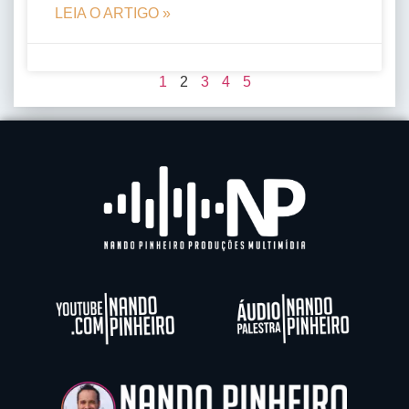
LEIA O ARTIGO »
1
2
3
4
5